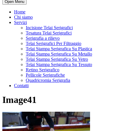
Open Menu
Home
Chi siamo
Servizi
Incisione Telai Serigrafici
Tesatura Telai Serigrafici
Serigrafia a rilievo
Telai Serigrafici Per Filtraggio
Telai Stampa Serigrafica Su Plastica
Telai Stampa Serigrafica Su Metallo
Telai Stampa Serigrafica Su Vetro
Telai Stampa Serigrafica Su Tessuto
Retino Serigrafico
Pellicole Serigrafiche
Quadricromia Serigrafia
Contatti
Image41