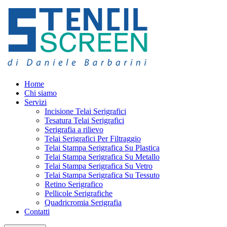
Home
Chi siamo
Servizi
Incisione Telai Serigrafici
Tesatura Telai Serigrafici
Serigrafia a rilievo
Telai Serigrafici Per Filtraggio
Telai Stampa Serigrafica Su Plastica
Telai Stampa Serigrafica Su Metallo
Telai Stampa Serigrafica Su Vetro
Telai Stampa Serigrafica Su Tessuto
Retino Serigrafico
Pellicole Serigrafiche
Quadricromia Serigrafia
Contatti