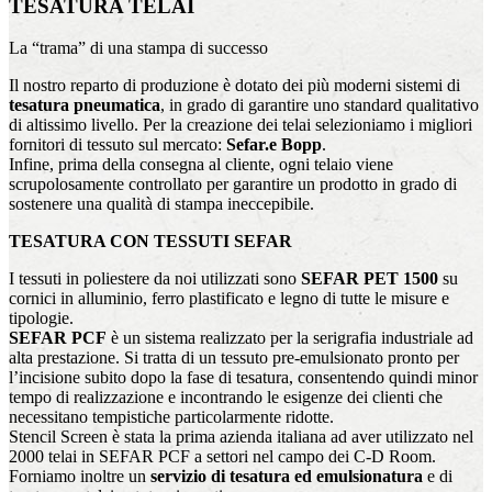
TESATURA TELAI
La “trama” di una stampa di successo
Il nostro reparto di produzione è dotato dei più moderni sistemi di
tesatura pneumatica
, in grado di garantire uno standard qualitativo
di altissimo livello. Per la creazione dei telai selezioniamo i migliori
fornitori di tessuto sul mercato:
Sefar.e Bopp
.
Infine, prima della consegna al cliente, ogni telaio viene
scrupolosamente controllato per garantire un prodotto in grado di
sostenere una qualità di stampa ineccepibile.
TESATURA CON TESSUTI SEFAR
I tessuti in poliestere da noi utilizzati sono
SEFAR PET 1500
su
cornici in alluminio, ferro plastificato e legno di tutte le misure e
tipologie.
SEFAR PCF
è un sistema realizzato per la serigrafia industriale ad
alta prestazione. Si tratta di un tessuto pre-emulsionato pronto per
l’incisione subito dopo la fase di tesatura, consentendo quindi minor
tempo di realizzazione e incontrando le esigenze dei clienti che
necessitano tempistiche particolarmente ridotte.
Stencil Screen è stata la prima azienda italiana ad aver utilizzato nel
2000 telai in SEFAR PCF a settori nel campo dei C-D Room.
Forniamo inoltre un
servizio di tesatura ed emulsionatura
e di