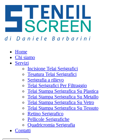
Home
Chi siamo
Servizi
Incisione Telai Serigrafici
Tesatura Telai Serigrafici
Serigrafia a rilievo
Telai Serigrafici Per Filtraggio
Telai Stampa Serigrafica Su Plastica
Telai Stampa Serigrafica Su Metallo
Telai Stampa Serigrafica Su Vetro
Telai Stampa Serigrafica Su Tessuto
Retino Serigrafico
Pellicole Serigrafiche
Quadricromia Serigrafia
Contatti